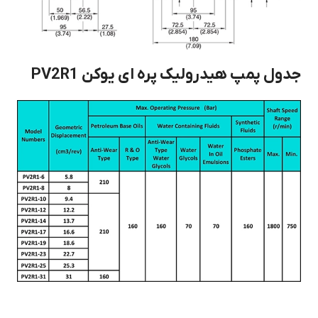
جدول پمپ هیدرولیک پره ای یوکن PV2R1