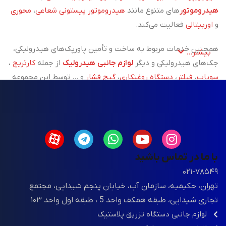
هیدروموتور
های متنوع مانند
هیدروموتور پیستونی شعاعی
،
محوری
و
اوربیتالی
فعالیت می‌کند.
همچنین خدمات مربوط به ساخت و تأمین پاورپک‌های هیدرولیکی،
بیشتر...
جک‌های هیدرولیکی و دیگر
لوازم جانبی هیدرولیک
از جمله
کارتریج
،
سوپاپ
،
فیلتر
،
دستگاه روغنکاری
،
گیج فشار
و ... توسط این مجموعه
پوشش داده می‌شود.
علاوه بر تأمین تجهیزات،
خدمات نصب، تعمیر و پشتیبانی فنی
سیستم‌های هیدرولیکی نیز با تکیه بر تخصص و تجربه تیم فنی
شرکت، انجام می‌گیرد.
با ما در تماس باشید
در زمینه
ماشین‌آلات تزریق پلاستیک
، بهداد صنعت با همکاری
۰۲۱-۷۸۵۴۹
شرکت معتبر مینزن یکی از
بزرگ‌ترین تولیدکننده ماشین‌آلات تزریق
تهران، حکیمیه، سازمان آب، خیابان پنجم شیدایی، مجتمع
پلاستیک در چین، اقدام به واردات مستقیم این دستگاه‌ها با
تجاری شیدایی، طبقه همکف واحد 5 ، طبقه اول واحد ۱۰۳
تکنولوژی CNC و استانداردهای جهانی کرده است. این مجموعه
لوازم جانبی دستگاه تزریق پلاستیک
نه‌تنها در زمینه فروش، بلکه در ارائه‌ی خدمات تعمیر، نگهداری و