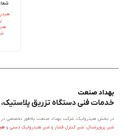
شعاعی
هیدرو
پ
هید
شع
بهداد صنعت
خدمات فنی دستگاه تزریق پلاستیک، برق، PLC و هی
در بخش هیدرولیک، شرکت بهداد صنعت به‌طور تخصصی در زم
شیر پروپرشنال
،
شیر کنترل فشار
و
شیر هیدرولیک دستی
و
هید