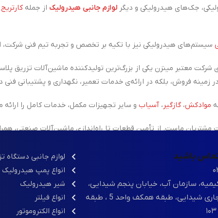
یکی، جک‌های هیدرولیکی و دیگر
لوازم جانبی هیدرولیک
از جمله
کارتریج
،
سیستم‌های هیدرولیکی نیز با تکیه بر تخصص و تجربه تیم فنی شرکت، ان
 شرکت معتبر مینزن یکی از
بزرگ‌ترین تولیدکننده ماشین‌آلات تزریق پلاس
ه
موادکش
،
گازگیر
،
آسیاب
و سایر تجهیزات مکمل، خدمات کامل را ارائه م
شتریان ماست. از تأمین قطعات تا راه‌اندازی ماشین‌آلات صنعتی، همر
 تماس باشید
لوازم جانبی دستگاه ت
۰
انواع پمپ هیدرولیک
یمیه، سازمان آب، خیابان پنجم شیدایی،
شیر هیدرولیک
مجتمع تجاری شیدایی، طبقه همکف واحد 5 ، طبقه
انواع فیلتر
انواع الکتروموتور