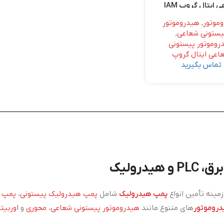
 ایتال گروپ IAM
موتور
,
هیدروموتور
یستونی شعاعی
,
روموتور پیستونی
اعی ایتال گروپ
تماس بگیرید
درولیک
ینه تأمین انواع
پمپ هیدرولیک
شامل
پمپ هیدرولیک پیستونی
،
پمپ ه
روموتور
های متنوع مانند
هیدروموتور پیستونی شعاعی
،
محوری
و
اوربیتا