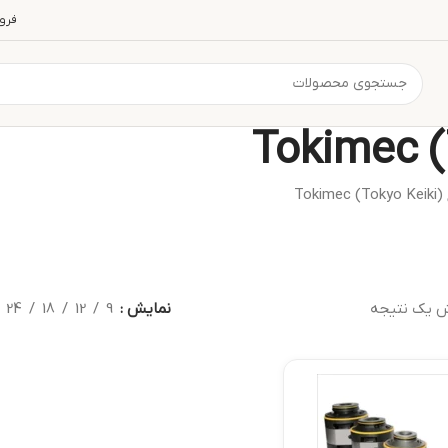
فرو
T)
 یک نتیجه
نمایش
9
12
18
24