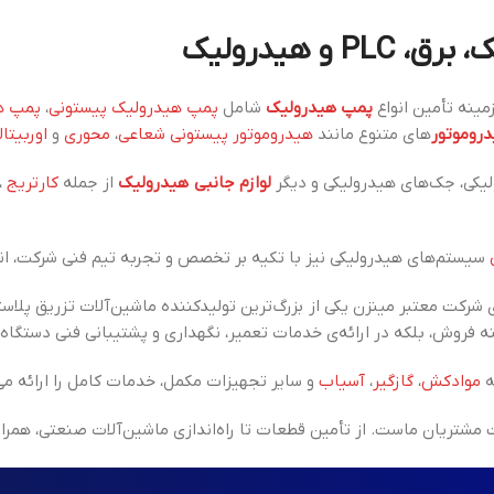
 هیدرولیک
ینه تأمین انواع
پمپ هیدرولیک
شامل
پمپ هیدرولیک پیستونی
،
پمپ هی
روموتور
های متنوع مانند
هیدروموتور پیستونی شعاعی
،
محوری
و
اوربیتال
یکی، جک‌های هیدرولیکی و دیگر
لوازم جانبی هیدرولیک
از جمله
کارتریج
،
سیستم‌های هیدرولیکی نیز با تکیه بر تخصص و تجربه تیم فنی شرکت، انج
 شرکت معتبر مینزن یکی از
نه فروش، بلکه در ارائه‌ی خدمات تعمیر، نگهداری و پشتیبانی فنی دستگاه
ه
موادکش
،
گازگیر
،
آسیاب
و سایر تجهیزات مکمل، خدمات کامل را ارائه می
شتریان ماست. از تأمین قطعات تا راه‌اندازی ماشین‌آلات صنعتی، همرا