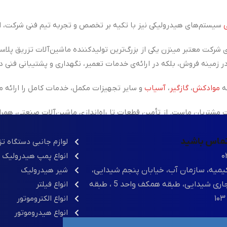
سیستم‌های هیدرولیکی نیز با تکیه بر تخصص و تجربه تیم فنی شرکت، ان
 شرکت معتبر مینزن یکی از
بزرگ‌ترین تولیدکننده ماشین‌آلات تزریق پلاس
ه
موادکش
،
گازگیر
،
آسیاب
و سایر تجهیزات مکمل، خدمات کامل را ارائه م
شتریان ماست. از تأمین قطعات تا راه‌اندازی ماشین‌آلات صنعتی، همر
 تماس باشید
لوازم جانبی دستگاه ت
۰
انواع پمپ هیدرولیک
یمیه، سازمان آب، خیابان پنجم شیدایی،
شیر هیدرولیک
مجتمع تجاری شیدایی، طبقه همکف واحد 5 ، طبقه
انواع فیلتر
انواع الکتروموتور
انواع هیدروموتور