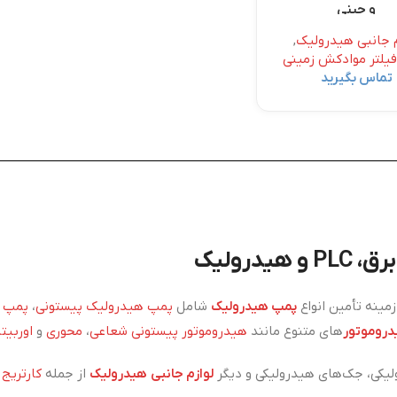
و چینی
م جانبی هیدرولیک
,
فیلتر موادکش زمینی
تماس بگیرید
درولیک
ینه تأمین انواع
پمپ هیدرولیک
شامل
پمپ هیدرولیک پیستونی
،
پمپ ه
روموتور
های متنوع مانند
هیدروموتور پیستونی شعاعی
،
محوری
و
اوربیتا
یکی، جک‌های هیدرولیکی و دیگر
لوازم جانبی هیدرولیک
از جمله
کارتریج
،