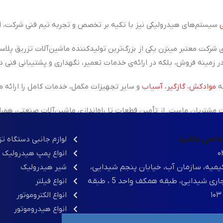
سیستم‌های هیدرولیکی نیز با تکیه بر تخصص و تجربه تیم فنی شرکت، ان
 شرکت معتبر مینزن یکی از
بزرگ‌ترین تولیدکننده ماشین‌آلات تزریق پلاس
ه
موادکش
،
گازگیر
،
آسیاب
و سایر تجهیزات مکمل، خدمات کامل را ارائه م
شتریان ماست. از تأمین قطعات تا راه‌اندازی ماشین‌آلات صنعتی، همر
 تماس باشید
لوازم جانبی دستگاه ت
۰
انواع پمپ هیدرولیک
یمیه، سازمان آب، خیابان پنجم شیدایی،
شیر هیدرولیک
مجتمع تجاری شیدایی، طبقه همکف واحد 5 ، طبقه
انواع فیلتر
انواع الکتروموتور
انواع هیدروموتور