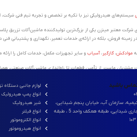
سیستم‌های هیدرولیکی نیز با تکیه بر تخصص و تجربه تیم فنی شرکت، ان
 شرکت معتبر مینزن یکی از
بزرگ‌ترین تولیدکننده ماشین‌آلات تزریق پلاس
ه
موادکش
،
گازگیر
،
آسیاب
و سایر تجهیزات مکمل، خدمات کامل را ارائه م
شتریان ماست. از تأمین قطعات تا راه‌اندازی ماشین‌آلات صنعتی، همر
 تماس باشید
لوازم جانبی دستگاه ت
۰
انواع پمپ هیدرولیک
یمیه، سازمان آب، خیابان پنجم شیدایی،
شیر هیدرولیک
مجتمع تجاری شیدایی، طبقه همکف واحد 5 ، طبقه
انواع فیلتر
انواع الکتروموتور
انواع هیدروموتور