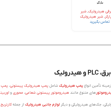
پارکر
رقی هیدرولیک
,
شیر
ارکر
,
شیر هیدرولیک
تماس بگیرید
درولیک
ینه تأمین انواع
پمپ هیدرولیک
شامل
پمپ هیدرولیک پیستونی
،
پمپ ه
روموتور
های متنوع مانند
هیدروموتور پیستونی شعاعی
،
محوری
و
اوربیتا
یکی، جک‌های هیدرولیکی و دیگر
لوازم جانبی هیدرولیک
از جمله
کارتریج
،