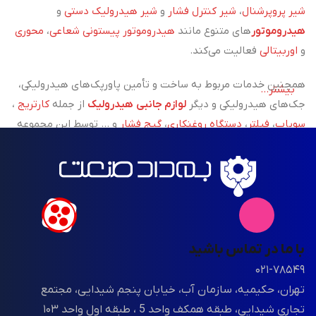
شیر پروپرشنال
،
شیر کنترل فشار
و
شیر هیدرولیک دستی
و
هیدروموتور
های متنوع مانند
هیدروموتور پیستونی شعاعی
،
محوری
و
اوربیتالی
فعالیت می‌کند.
همچنین خدمات مربوط به ساخت و تأمین پاورپک‌های هیدرولیکی،
بیشتر...
جک‌های هیدرولیکی و دیگر
لوازم جانبی هیدرولیک
از جمله
کارتریج
،
سوپاپ
،
فیلتر
،
دستگاه روغنکاری
،
گیج فشار
و ... توسط این مجموعه
پوشش داده می‌شود.
علاوه بر تأمین تجهیزات،
خدمات نصب، تعمیر و پشتیبانی فنی
سیستم‌های هیدرولیکی نیز با تکیه بر تخصص و تجربه تیم فنی
شرکت، انجام می‌گیرد.
با ما در تماس باشید
در زمینه
ماشین‌آلات تزریق پلاستیک
، بهداد صنعت با همکاری
۰۲۱-۷۸۵۴۹
شرکت معتبر مینزن یکی از
بزرگ‌ترین تولیدکننده ماشین‌آلات تزریق
تهران، حکیمیه، سازمان آب، خیابان پنجم شیدایی، مجتمع
پلاستیک در چین، اقدام به واردات مستقیم این دستگاه‌ها با
تجاری شیدایی، طبقه همکف واحد 5 ، طبقه اول واحد ۱۰۳
تکنولوژی CNC و استانداردهای جهانی کرده است. این مجموعه