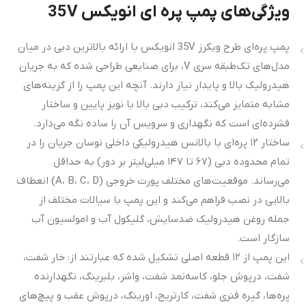
ویژگی‌های پمپ پره ای انویکس 35V
پمپ پره‌ای طرح ویکرز 35V انویکس با ارائه بالاترین دبی در میان
مدل‌های تک‌طبقه سری V، برای صنایعی طراحی شده که به جریان
هیدرولیک بالا و پایدار نیاز دارند. آنچه این پمپ را از گزینه‌های
مشابه متمایز می‌کند، ترکیب دبی بالا با نویز پایین و ساختار
فشرده‌ای است که نگهداری و سرویس آن را ساده نگه می‌دارد.
ساختار ۱۲ پره‌ای با بالانس هیدرولیکی داخلی نوسان جریان را در
تمام محدوده دبی (۶۷ تا ۱۴۷ میلی‌لیتر بر دور) به حداقل
می‌رساند. موقعیت‌های مختلف پورت خروجی (A، B، C، D) انعطاف
بالایی در نصب فراهم می‌کند و این پمپ با سیالات مختلف از
جمله روغن هیدرولیک ضدسایش، گلیکول آب و امولسیون آب
سازگار است.
این پمپ از ۱۲ قطعه اصلی تشکیل شده که عبارتند از: خار شفت،
شفت، درپوش جلو، کاسه‌نمد شفت، واشر، بلبرینگ، نگهدارنده
پره‌ها، گیره فنری شفت، کارتریج، اورینگ، درپوش عقب و پیچ‌های