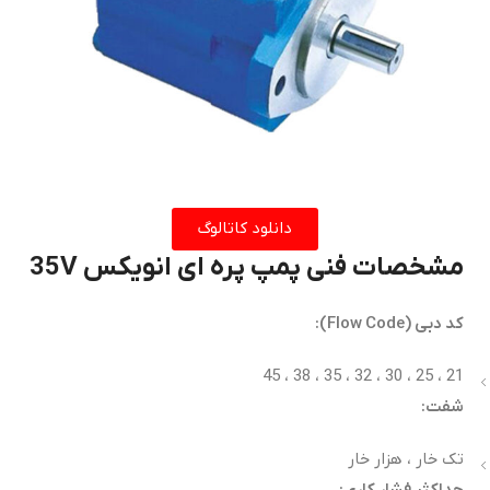
دانلود کاتالوگ
مشخصات فنی پمپ پره ای انویکس 35V
کد دبی (Flow Code):
21 ، 25 ، 30 ، 32 ، 35 ، 38 ، 45
شفت:
تک خار ، هزار خار
حداکثر فشار کاری: