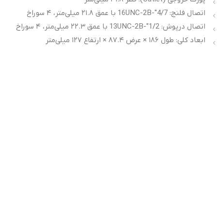
اتصال فلنج: 4/7″-16UNC-2B با عمق ۲۱.۸ میلی‌متر، ۴ سوراخ
اتصال درپوش: 1/2″-13UNC-2B با عمق ۲۲.۳ میلی‌متر، ۴ سوراخ
ابعاد کلی: طول ۱۸۶ × عرض ۸۷.۴ × ارتفاع ۱۲۷ میلی‌متر