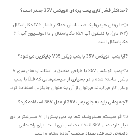
❓
حداکثر فشار کاری پمپ پره ای انویکس 35V چقدر است؟
👈با روغن هیدرولیک ضدسایش حداکثر فشار ۱۷.۲ مگاپاسکال
(۱۷۲ بار)، با گلیکول آب ۱۵.۹ مگاپاسکال و با امولسیون آب ۶.۹
مگاپاسکال است.
❓
آیا پمپ انویکس 35V با پمپ ویکرز V35 جایگزین می‌شود؟
👈پمپ انویکس 35V با طراحی منطبق بر استانداردهای سری V
ویکرز ساخته شده و در بسیاری از سیستم‌هایی که قبلاً با پمپ
ویکرز کار می‌کردند می‌توان از آن به عنوان جایگزین استفاده کرد.
❓
چه زمانی باید به جای پمپ 25V از مدل 35V استفاده کرد؟
👈اگر سیستم هیدرولیک شما به دبی بیش از ۸۱ میلی‌لیتر بر دور
نیاز دارد، مدل 35V انتخاب مناسب‌تری است. برای راهنمایی
دقیق‌تر، تیم فنی بهداد صنعت آماده مشاوره است.