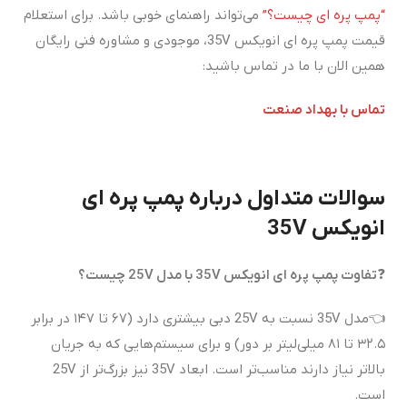
“پمپ پره ای چیست؟”
می‌تواند راهنمای خوبی باشد. برای استعلام
قیمت پمپ پره ای انویکس 35V، موجودی و مشاوره فنی رایگان
همین الان با ما در تماس باشید:
تماس با بهداد صنعت
سوالات متداول درباره پمپ پره ای
انویکس 35V
❓
تفاوت پمپ پره ای انویکس 35V با مدل 25V چیست؟
👈مدل 35V نسبت به 25V دبی بیشتری دارد (۶۷ تا ۱۴۷ در برابر
۳۲.۵ تا ۸۱ میلی‌لیتر بر دور) و برای سیستم‌هایی که به جریان
بالاتر نیاز دارند مناسب‌تر است. ابعاد 35V نیز بزرگ‌تر از 25V
است.