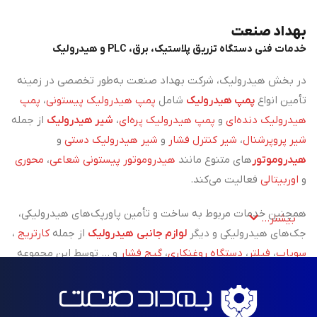
بهداد صنعت
خدمات فنی دستگاه تزریق پلاستیک، برق، PLC و هیدرولیک
در بخش هیدرولیک، شرکت بهداد صنعت به‌طور تخصصی در زمینه
تأمین انواع
پمپ هیدرولیک
شامل
پمپ هیدرولیک پیستونی
،
پمپ
هیدرولیک دنده‌ای
و
پمپ هیدرولیک پره‌ای
،
شیر هیدرولیک
از جمله
شیر پروپرشنال
،
شیر کنترل فشار
و
شیر هیدرولیک دستی
و
هیدروموتور
های متنوع مانند
هیدروموتور پیستونی شعاعی
،
محوری
و
اوربیتالی
فعالیت می‌کند.
همچنین خدمات مربوط به ساخت و تأمین پاورپک‌های هیدرولیکی،
بیشتر...
جک‌های هیدرولیکی و دیگر
لوازم جانبی هیدرولیک
از جمله
کارتریج
،
سوپاپ
،
فیلتر
،
دستگاه روغنکاری
،
گیج فشار
و ... توسط این مجموعه
پوشش داده می‌شود.
علاوه بر تأمین تجهیزات،
خدمات نصب، تعمیر و پشتیبانی فنی