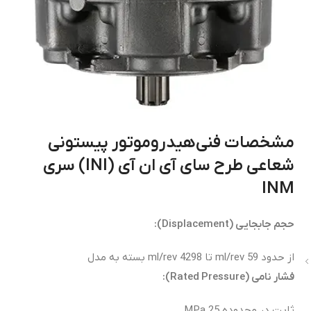
مشخصات فنی
هیدروموتور پیستونی
شعاعی طرح سای آی ان آی (INI) سری
INM
حجم جابجایی
(Displacement):
از حدود 59 ml/rev تا 4298 ml/rev بسته به مدل
فشار نامی
(Rated Pressure):
ثابت در محدوده 25 MPa