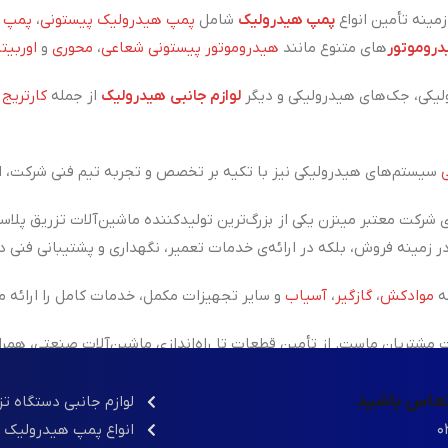
ینه تأمین انواع
پمپ هیدرولیک
شامل
پمپ هیدرولیک پیستونی
،
پمپ ه
روموتور
های متنوع مانند
هیدروموتور پیستونی شعاعی
،
محوری
و
اوربیتا
یکی، جک‌های هیدرولیکی و دیگر
لوازم جانبی هیدرولیک
از جمله
کارتریج
،
سیستم‌های هیدرولیکی نیز با تکیه بر تخصص و تجربه تیم فنی شرکت، ان
 شرکت معتبر مینزن یکی از
بزرگ‌ترین تولیدکننده ماشین‌آلات تزریق پلاس
ه
موادکش
،
گازگیر
،
آسیاب
و سایر تجهیزات مکمل، خدمات کامل را ارائه م
شتریان ماست. از تأمین قطعات تا راه‌اندازی ماشین‌آلات صنعتی، همر
 تماس باشید
لوازم جانبی دستگاه ت
۰
انواع پمپ هیدرولیک