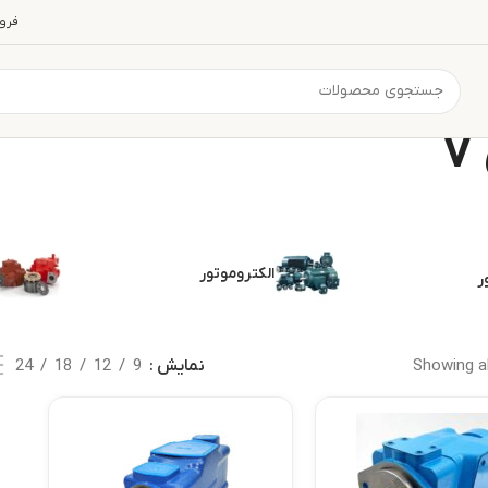
فرو
الکتروموتور
ر
Showing al
نمایش
9
12
18
24