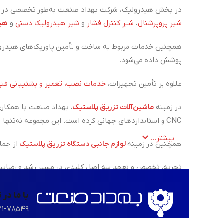
در بخش هیدرولیک، شرکت بهداد صنعت به‌طور تخصصی در زم
شیر پروپرشنال
،
شیر کنترل فشار
و
شیر هیدرولیک دستی
و
هید
همچنین خدمات مربوط به ساخت و تأمین پاورپک‌های هیدرول
پوشش داده می‌شود.
علاوه بر تأمین تجهیزات،
خدمات نصب، تعمیر و پشتیبانی فنی
در زمینه
ماشین‌آلات تزریق پلاستیک
، بهداد صنعت با همکاری
CNC و استانداردهای جهانی کرده است. این مجموعه نه‌تنها در زمینه فروش، بلکه در ارائه‌ی خدمات تعمیر، نگهداری و پشتیبانی فنی دستگاه‌های تزریق پلاستیک نیز همراه مشتریان خود است.
بیشتر...
همچنین در زمینه
لوازم جانبی دستگاه تزریق پلاستیک
از جمل
تجربه، تخصص و تعهد سه اصل کلیدی در مسیر رشد و رضایت م
با ما در
۲۱-۷۸۵۴۹