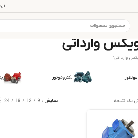
فرو
یکس وارداتی
کس وارداتی”
الکتروموتور
پم
مولاتور
ش یک نتیجه
نمایش
9
12
18
24