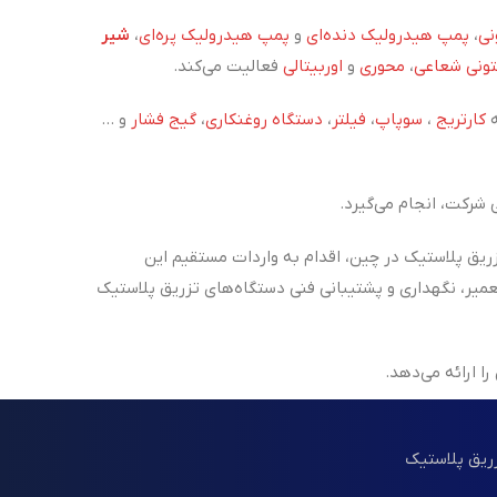
نی
،
پمپ هیدرولیک دنده‌ای
و
پمپ هیدرولیک پره‌ای
،
شیر
تونی شعاعی
،
محوری
و
اوربیتالی
فعالیت می‌کند.
ه
کارتریج
،
سوپاپ
،
فیلتر
،
دستگاه روغنکاری
،
گیج فشار
و ...
شرکت، انجام می‌گیرد.
زریق پلاستیک در چین، اقدام به واردات مستقیم این
‌ی خدمات تعمیر، نگهداری و پشتیبانی فنی دستگاه‌های تزریق پلاستیک
 ارائه می‌دهد.
عتی، همراه مطمئن شما هستیم.
زریق پلاستیک