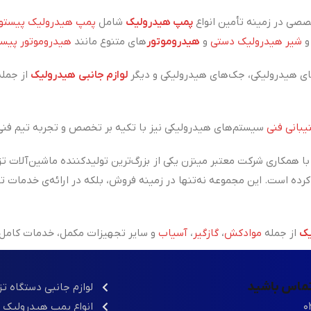
صی در زمینه تأمین انواع
پمپ هیدرولیک
شامل
پمپ هیدرولیک پیستو
شیر هیدرولیک دستی
و
هیدروموتور
های متنوع مانند
هیدروموتور پیس
ی هیدرولیکی، جک‌های هیدرولیکی و دیگر
لوازم جانبی هیدرولیک
از جمل
بانی فنی
سیستم‌های هیدرولیکی نیز با تکیه بر تخصص و تجربه تیم فنی 
ا همکاری شرکت معتبر مینزن یکی از
بزرگ‌ترین تولیدکننده ماشین‌آلات ت
و استانداردهای جهانی کرده است. این مجموعه نه‌تنها در زمینه فروش، بلکه در ارائه
یک
از جمله
موادکش
،
گازگیر
،
آسیاب
و سایر تجهیزات مکمل، خدمات کامل را
 رضایت مشتریان ماست. از تأمین قطعات تا راه‌اندازی ماشین‌آلات صن
 تماس باشید
لوازم جانبی دستگاه ت
۰
انواع پمپ هیدرولیک