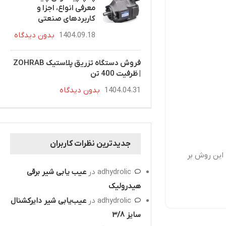
معرفی انواع، اجزا و
کاربردهای صنعتی
1404.09.18
بدون دیدگاه
فروش دستگاه تزریق پلاستیک ZOHRAB
| ظرفیت 400 تن
1404.04.31
بدون دیدگاه
جدیدترین نظرات کاربران
 این روش بر
adhydrolic
در
عیب یابی شیر برقی
هیدرولیک
adhydrolic
در
عیب‌یابی شیر دایرکشنال
سایز 3/8