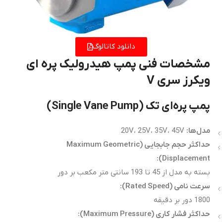
دانلود کاتالوگ
مشخصات فنی پمپ هیدرولیک پره ای
ویکرز سری V
پمپ پره‌ای تک (Single Vane Pump)
مدل‌ها
:
20V، 25V، 35V، 45V
حداکثر حجم جابجایی
(Maximum Geometric
Displacement):
بسته به مدل از 45 تا 193 سانتی متر مکعب بر دور
سرعت نامی
(Rated Speed):
1800 دور بر دقیقه
حداکثر فشار کاری
(Maximum Pressure):