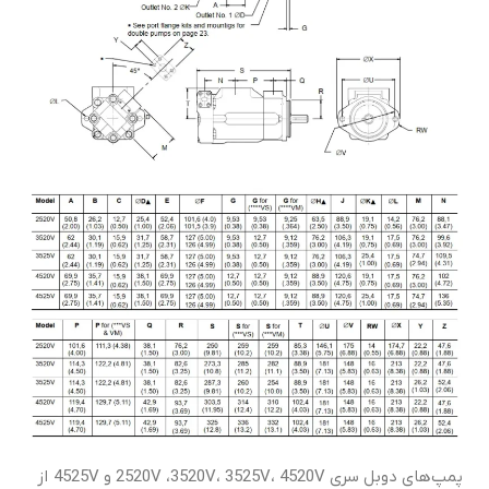
پمپ‌های دوبل سری 2520V ،3520V، 3525V، 4520V و 4525V از