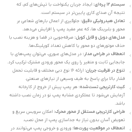
سیستم
۱۲
پره‌ای
:
ایجاد جریان یکنواخت با تپش‌های کم، که
نتیجه آن صدای کاری پایین‌تر در سیستم است.
تعادل هیدرولیکی دقیق
:
جلوگیری از اعمال بارهای شعاعی بر
محور و بلبرینگ ها، که عمر مفید پمپ را افزایش می‌دهد.
مدل‌های دوبل و قابل کوبل
:
صرفه‌جویی در فضا و هزینه نصب با
حذف موتورهای دو محور یا کاهش تعداد کوپلینگ‌ها.
انعطاف در طراحی مدار
:
در مدل‌های عبوری، می‌توان پمپ‌های با
جابجایی ثابت و متغیر را روی یک محور ورودی مشترک ترکیب کرد.
تنوع در ظرفیت جریان
:
ارائه ۱۶ نوع دبی مختلف و قابلیت تحمل
فشار بالا برای پاسخ به طیف وسیعی از نیازهای صنعتی.
کیت کارتریجی تست‌شده
:
هر پمپ پیش از خروج از کارخانه
آزمایش می‌شود تا عملکردی مشابه پمپ نو در زمان نصب داشته
باشد.
طراحی کارتریجی مستقل از محور محرک
:
امکان سرویس سریع و
تعویض آسان بدون نیاز به جداسازی پمپ از محل نصب.
انعطاف در موقعیت پورت‌ها
:
ورودی و خروجی پمپ می‌توانند در