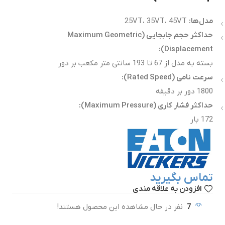
مدل‌ها
:
25VT، 35VT، 45VT
حداکثر حجم جابجایی
(Maximum Geometric
Displacement):
بسته به مدل از 67 تا 193 سانتی متر مکعب بر دور
سرعت نامی
(Rated Speed):
1800 دور بر دقیقه
حداکثر فشار کاری
(Maximum Pressure):
172 بار
تماس بگیرید
افزودن به علاقه مندی
7
نفر در حال مشاهده این محصول هستند!