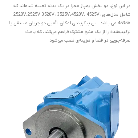
در این نوع، دو بخش پمپاژ مجزا در یک بدنه تعبیه شده‌اند که
شامل مدل‌های 2520V،2525V،3520V، 3525V،4520V، 4525V،
4535V می باشد. این پیکربندی امکان تأمین دو جریان مستقل یا
ترکیب‌شده را از یک منبع مشترک فراهم می‌کند، که باعث
صرفه‌جویی در فضا و هزینه‌ی نصب می‌شود.