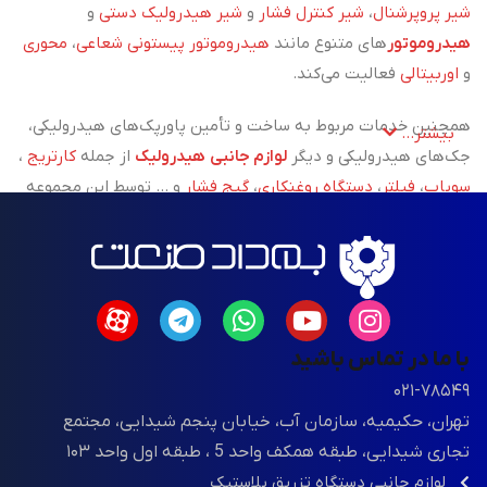
شیر پروپرشنال
،
شیر کنترل فشار
و
شیر هیدرولیک دستی
و
هیدروموتور
های متنوع مانند
هیدروموتور پیستونی شعاعی
،
محوری
و
اوربیتالی
فعالیت می‌کند.
همچنین خدمات مربوط به ساخت و تأمین پاورپک‌های هیدرولیکی،
بیشتر...
جک‌های هیدرولیکی و دیگر
لوازم جانبی هیدرولیک
از جمله
کارتریج
،
سوپاپ
،
فیلتر
،
دستگاه روغنکاری
،
گیج فشار
و ... توسط این مجموعه
پوشش داده می‌شود.
علاوه بر تأمین تجهیزات،
خدمات نصب، تعمیر و پشتیبانی فنی
سیستم‌های هیدرولیکی نیز با تکیه بر تخصص و تجربه تیم فنی
شرکت، انجام می‌گیرد.
با ما در تماس باشید
در زمینه
ماشین‌آلات تزریق پلاستیک
، بهداد صنعت با همکاری
۰۲۱-۷۸۵۴۹
شرکت معتبر مینزن یکی از
بزرگ‌ترین تولیدکننده ماشین‌آلات تزریق
تهران، حکیمیه، سازمان آب، خیابان پنجم شیدایی، مجتمع
پلاستیک در چین، اقدام به واردات مستقیم این دستگاه‌ها با
تجاری شیدایی، طبقه همکف واحد 5 ، طبقه اول واحد ۱۰۳
تکنولوژی CNC و استانداردهای جهانی کرده است. این مجموعه
لوازم جانبی دستگاه تزریق پلاستیک