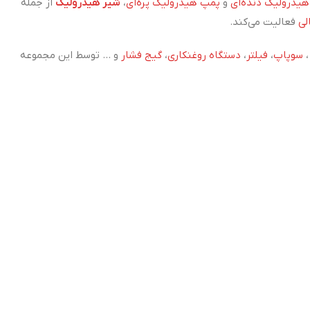
یدرولیک دنده‌ای
و
پمپ هیدرولیک پره‌ای
،
شیر هیدرولیک
از جمله
لی
فعالیت می‌کند.
سوپاپ
،
فیلتر
،
دستگاه روغنکاری
،
گیج فشار
و ... توسط این مجموعه
جام می‌گیرد.
تیک در چین، اقدام به واردات مستقیم این دستگاه‌ها با تکنولوژی
ی‌دهد.
اه مطمئن شما هستیم.
زریق پلاستیک