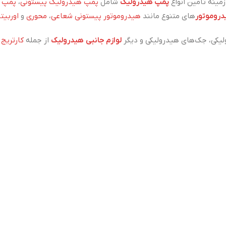
ینه تأمین انواع
پمپ هیدرولیک
شامل
پمپ هیدرولیک پیستونی
،
پمپ ه
روموتور
های متنوع مانند
هیدروموتور پیستونی شعاعی
،
محوری
و
اوربیتا
یکی، جک‌های هیدرولیکی و دیگر
لوازم جانبی هیدرولیک
از جمله
کارتریج
،
سیستم‌های هیدرولیکی نیز با تکیه بر تخصص و تجربه تیم فنی شرکت، ان
 شرکت معتبر مینزن یکی از
بزرگ‌ترین تولیدکننده ماشین‌آلات تزریق پلاس
ه
موادکش
،
گازگیر
،
آسیاب
و سایر تجهیزات مکمل، خدمات کامل را ارائه م
شتریان ماست. از تأمین قطعات تا راه‌اندازی ماشین‌آلات صنعتی، همر
 تماس باشید
لوازم جانبی دستگاه ت
۰
انواع پمپ هیدرولیک
یمیه، سازمان آب، خیابان پنجم شیدایی،
شیر هیدرولیک