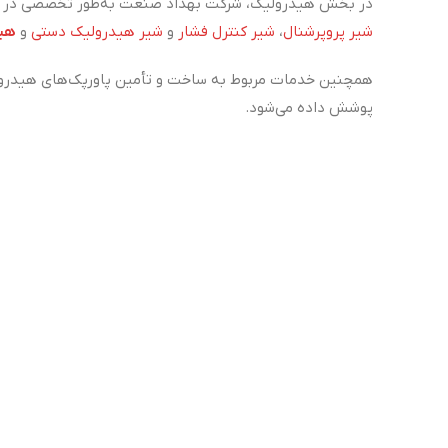
در بخش هیدرولیک، شرکت بهداد صنعت به‌طور تخصصی در زم
شیر پروپرشنال
،
شیر کنترل فشار
و
شیر هیدرولیک دستی
و
هید
همچنین خدمات مربوط به ساخت و تأمین پاورپک‌های هیدرول
پوشش داده می‌شود.
علاوه بر تأمین تجهیزات،
خدمات نصب، تعمیر و پشتیبانی فنی
در زمینه
ماشین‌آلات تزریق پلاستیک
، بهداد صنعت با همکاری
CNC و استانداردهای جهانی کرده است. این مجموعه نه‌تنها در زمینه فروش، بلکه در ارائه‌ی خدمات تعمیر، نگهداری و پشتیبانی فنی دستگاه‌های تزریق پلاستیک نیز همراه مشتریان خود است.
بیشتر...
همچنین در زمینه
لوازم جانبی دستگاه تزریق پلاستیک
از جمل
تجربه، تخصص و تعهد سه اصل کلیدی در مسیر رشد و رضایت م
با ما در
۲۱-۷۸۵۴۹
تهران، حک