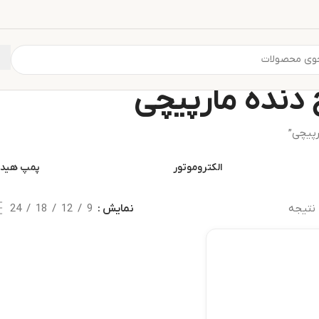
دنده مارپیچی
پیچی”
الکتروموتور
پمپ هیدر
نتیجه
نمایش
9
12
18
24