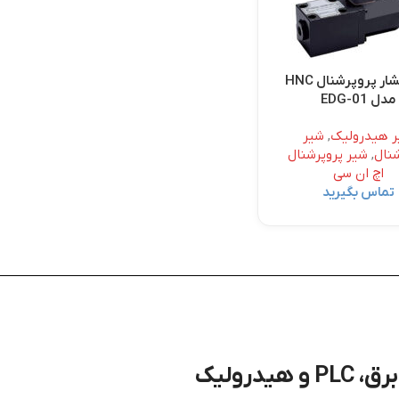
شیر فشار پروپرشنال HNC
مدل EDG-01
 هیدرولیک
,
شیر
شنال
,
شیر پروپرشنال
اچ ان سی
تماس بگیرید
درولیک