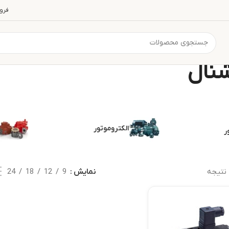
فرو
نال
الکتروموتور
ر
نتیجه
نمایش
9
12
18
24