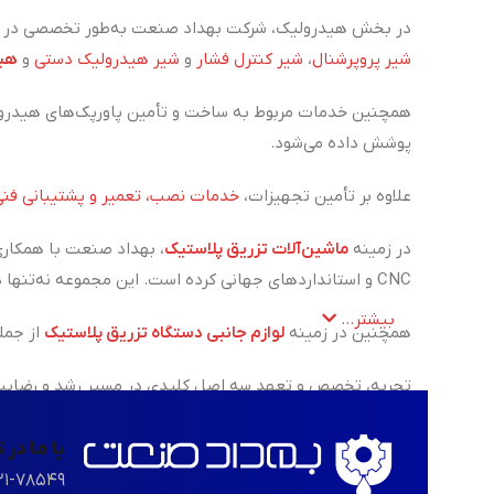
در بخش هیدرولیک، شرکت بهداد صنعت به‌طور تخصصی در زم
شیر پروپرشنال
،
شیر کنترل فشار
و
شیر هیدرولیک دستی
و
هید
همچنین خدمات مربوط به ساخت و تأمین پاورپک‌های هیدرول
پوشش داده می‌شود.
علاوه بر تأمین تجهیزات،
خدمات نصب، تعمیر و پشتیبانی فنی
در زمینه
ماشین‌آلات تزریق پلاستیک
، بهداد صنعت با همکاری
CNC و استانداردهای جهانی کرده است. این مجموعه نه‌تنها در زمینه فروش، بلکه در ارائه‌ی خدمات تعمیر، نگهداری و پشتیبانی فنی دستگاه‌های تزریق پلاستیک نیز همراه مشتریان خود است.
بیشتر...
همچنین در زمینه
لوازم جانبی دستگاه تزریق پلاستیک
از جمل
تجربه، تخصص و تعهد سه اصل کلیدی در مسیر رشد و رضایت م
با ما در
۲۱-۷۸۵۴۹