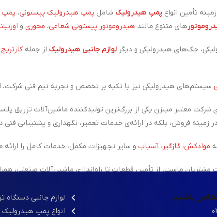
ینه تأمین انواع
پمپ هیدرولیک
شامل
پمپ هیدرولیک پیستونی
،
پمپ ه
روموتور
های متنوع مانند
هیدروموتور پیستونی شعاعی
،
محوری
و
اوربیتا
یکی، جک‌های هیدرولیکی و دیگر
لوازم جانبی هیدرولیک
از جمله
کارتریج
،
سیستم‌های هیدرولیکی نیز با تکیه بر تخصص و تجربه تیم فنی شرکت، ان
 شرکت معتبر مینزن یکی از
بزرگ‌ترین تولیدکننده ماشین‌آلات تزریق پلاس
ه
موادکش
،
گازگیر
،
آسیاب
و سایر تجهیزات مکمل، خدمات کامل را ارائه م
شتریان ماست. از تأمین قطعات تا راه‌اندازی ماشین‌آلات صنعتی، همر
 تماس باشید
لوازم جانبی دستگاه ت
۰
انواع پمپ هیدرولیک