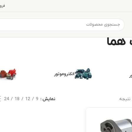
فرو
هما
الکتروموتور
ر
نتیجه
نمایش
9
12
18
24