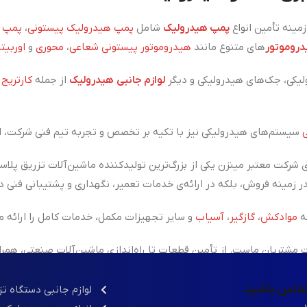
ینه تأمین انواع
پمپ هیدرولیک
شامل
پمپ هیدرولیک پیستونی
،
پمپ ه
روموتور
های متنوع مانند
هیدروموتور پیستونی شعاعی
،
محوری
و
اوربیتا
یکی، جک‌های هیدرولیکی و دیگر
لوازم جانبی هیدرولیک
از جمله
کارتریج
،
سیستم‌های هیدرولیکی نیز با تکیه بر تخصص و تجربه تیم فنی شرکت، ان
 شرکت معتبر مینزن یکی از
بزرگ‌ترین تولیدکننده ماشین‌آلات تزریق پلاس
ه
موادکش
،
گازگیر
،
آسیاب
و سایر تجهیزات مکمل، خدمات کامل را ارائه م
شتریان ماست. از تأمین قطعات تا راه‌اندازی ماشین‌آلات صنعتی، همر
 تماس باشید
لوازم جانبی دستگاه ت