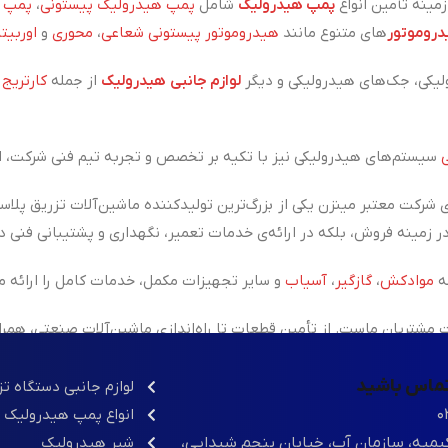
ینه تأمین انواع
پمپ هیدرولیک
شامل
پمپ هیدرولیک پیستونی
،
پمپ ه
روموتور
های متنوع مانند
هیدروموتور پیستونی شعاعی
،
محوری
و
اوربیتا
یکی، جک‌های هیدرولیکی و دیگر
لوازم جانبی هیدرولیک
از جمله
کارتریج
،
سیستم‌های هیدرولیکی نیز با تکیه بر تخصص و تجربه تیم فنی شرکت، ان
 شرکت معتبر مینزن یکی از
بزرگ‌ترین تولیدکننده ماشین‌آلات تزریق پلاس
ه
موادکش
،
گازگیر
،
آسیاب
و سایر تجهیزات مکمل، خدمات کامل را ارائه م
شتریان ماست. از تأمین قطعات تا راه‌اندازی ماشین‌آلات صنعتی، همر
 تماس باشید
لوازم جانبی دستگاه ت
۰
انواع پمپ هیدرولیک
یمیه، سازمان آب، خیابان پنجم شیدایی،
شیر هیدرولیک