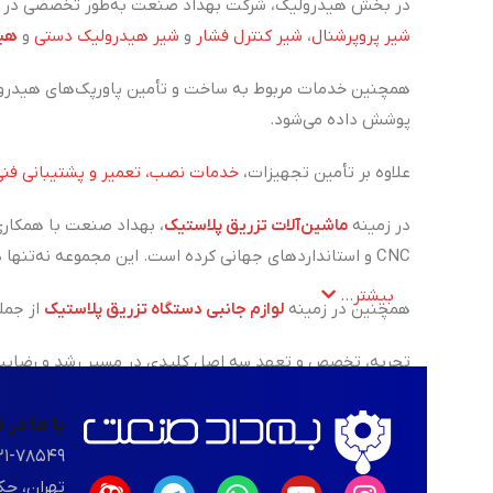
در بخش هیدرولیک، شرکت بهداد صنعت به‌طور تخصصی در زم
شیر پروپرشنال
،
شیر کنترل فشار
و
شیر هیدرولیک دستی
و
هید
همچنین خدمات مربوط به ساخت و تأمین پاورپک‌های هیدرول
پوشش داده می‌شود.
علاوه بر تأمین تجهیزات،
خدمات نصب، تعمیر و پشتیبانی فنی
در زمینه
ماشین‌آلات تزریق پلاستیک
، بهداد صنعت با همکاری
CNC و استانداردهای جهانی کرده است. این مجموعه نه‌تنها در زمینه فروش، بلکه در ارائه‌ی خدمات تعمیر، نگهداری و پشتیبانی فنی دستگاه‌های تزریق پلاستیک نیز همراه مشتریان خود است.
بیشتر...
همچنین در زمینه
لوازم جانبی دستگاه تزریق پلاستیک
از جمل
تجربه، تخصص و تعهد سه اصل کلیدی در مسیر رشد و رضایت م
با ما در
۲۱-۷۸۵۴۹
تهران، حک