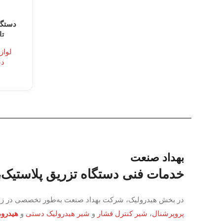
دستگا
تا
لواز
دس
بهداد صنعت
خدمات فنی دستگاه تزریق پلاستیک، برق، PLC و ه
در بخش هیدرولیک، شرکت بهداد صنعت به‌طور تخصصی در زم
شیر پروپرشنال
،
شیر کنترل فشار
و
شیر هیدرولیک دستی
و
هید