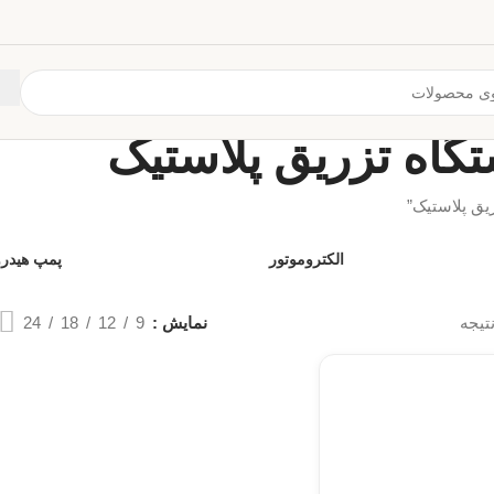
گاه تزریق پلاستیک
ق پلاستیک”
الکتروموتور
پمپ هیدر
نتیجه
نمایش
9
12
18
24