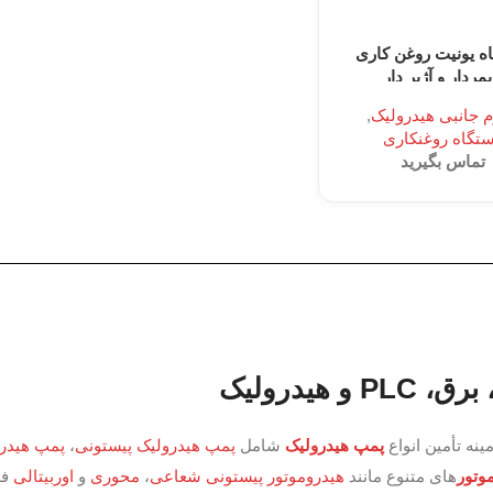
ه یونیت روغن کاری
یمردار و آژیر دار
م جانبی هیدرولیک
,
تگاه روغنکاری
تماس بگیرید
یدرولیک
ینه تأمین انواع
پمپ هیدرولیک
شامل
پمپ هیدرولیک پیستونی
،
پمپ ه
روموتور
های متنوع مانند
هیدروموتور پیستونی شعاعی
،
محوری
و
اوربیتا