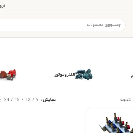
فرو
الکتروموتور
ر
نتیجه
نمایش
9
12
18
24