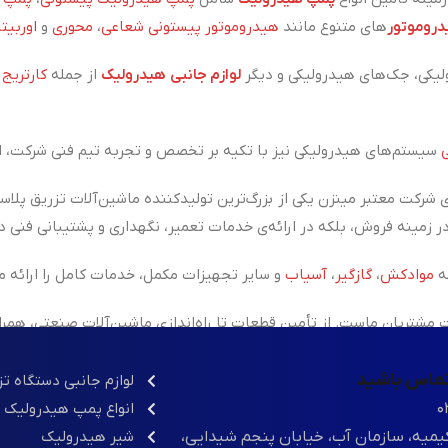
روموتور
های متنوع مانند
هیدروموتور پیستونی شعاعی
،
محوری
و
اوربیتا
یکی، جک‌های هیدرولیکی و دیگر
لوازم جانبی هیدرولیک
از جمله
کارتریج
،
سیستم‌های هیدرولیکی نیز با تکیه بر تخصص و تجربه تیم فنی شرکت، ان
 شرکت معتبر مینزن یکی از
بزرگ‌ترین تولیدکننده ماشین‌آلات تزریق پلاس
ه
موادکش
،
گازگیر
،
آسیاب
و سایر تجهیزات مکمل، خدمات کامل را ارائه م
شتریان ماست. از تأمین قطعات تا راه‌اندازی ماشین‌آلات صنعتی، همر
 تماس باشید
لوازم جانبی دستگاه ت
۰
انواع پمپ هیدرولیک
یمیه، سازمان آب، خیابان پنجم شیدایی،
شیر هیدرولیک