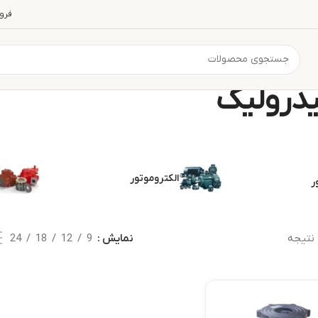
فرو
درولیک
الکتروموتور
ر
نتیجه
نمایش
9
12
18
24