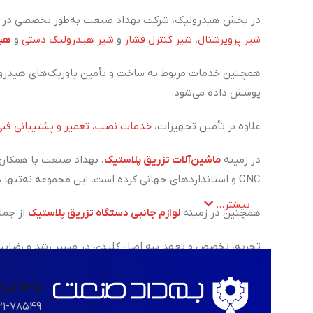
در بخش هیدرولیک، شرکت بهداد صنعت به‌طور تخصصی در زم
شیر پروپرشنال
،
شیر کنترل فشار
و
شیر هیدرولیک دستی
و
هید
همچنین خدمات مربوط به ساخت و تأمین پاورپک‌های هیدرول
پوشش داده می‌شود.
علاوه بر تأمین تجهیزات،
خدمات نصب، تعمیر و پشتیبانی فنی
در زمینه
ماشین‌آلات تزریق پلاستیک
، بهداد صنعت با همکاری
CNC و استانداردهای جهانی کرده است. این مجموعه نه‌تنها در زمینه فروش، بلکه در ارائه‌ی خدمات تعمیر، نگهداری و پشتیبانی فنی دستگاه‌های تزریق پلاستیک نیز همراه مشتریان خود است.
بیشتر...
همچنین در زمینه
لوازم جانبی دستگاه تزریق پلاستیک
از جمل
تجربه، تخصص و تعهد سه اصل کلیدی در مسیر رشد و رضایت م
با ما در
۲۱-۷۸۵۴۹