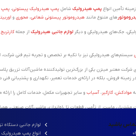
ینه تأمین انواع
پمپ هیدرولیک
شامل
پمپ هیدرولیک پیستونی
،
پمپ ه
روموتور
های متنوع مانند
هیدروموتور پیستونی شعاعی
،
محوری
و
اوربیتا
یکی، جک‌های هیدرولیکی و دیگر
لوازم جانبی هیدرولیک
از جمله
کارتریج
،
سیستم‌های هیدرولیکی نیز با تکیه بر تخصص و تجربه تیم فنی شرکت، ان
 شرکت معتبر مینزن یکی از
بزرگ‌ترین تولیدکننده ماشین‌آلات تزریق پلاس
ه
موادکش
،
گازگیر
،
آسیاب
و سایر تجهیزات مکمل، خدمات کامل را ارائه م
شتریان ماست. از تأمین قطعات تا راه‌اندازی ماشین‌آلات صنعتی، همر
 تماس باشید
لوازم جانبی دستگاه ت
۰
انواع پمپ هیدرولیک